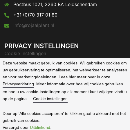
Postbus 1021, 2260 BA Leidschendam
+31 (0)70 317 01 80
info@rojaalplant.nl
PRIVACY INSTELLINGEN
Cookie instellingen
Deze website maakt gebruik van cookies:
Wij gebruiken cookies om
Privacyverklaring
uw gebruikservaring te optimaliseren, het webverkeer te analyseren
en voor marketingdoeleinden. Lees hier meer over in onze
Privacyverklaring
. Meer informatie over hoe wij cookies gebruiken
en hoe u uw cookie-instellingen op elk moment kunt wijzigen vindt u
op de pagina
Cookie instellingen
.
Algemene Voorwaarden
Overzicht
-
Emerald
-
Ruby
-
Door op 'Alle cookies accepteren' te klikken gaat u akkoord met het
gebruik van cookies.
Brilliant
-
Diamond
Verzorgd door
Uitblinkend
.
Rojaal Plant
| ©
Uitblinkend